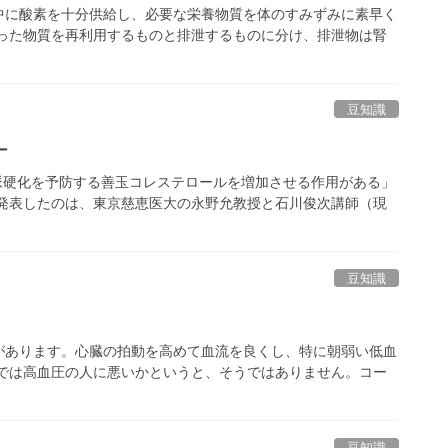
に酸素を十分供給し、必要な栄養物質を体のすみずみに素早く
った物質を再利用するものと排泄するものに分け、排泄物は腎
豆知識
ー
脈硬化を予防する善玉コレステロールを増加させる作用がある」
発表したのは、東京慈恵医大の永野允教授と石川俊次講師（現
豆知識
あります。心臓の拍動を高めて血流を良くし、特に朝弱い低血
では高血圧の人に悪いかというと、そうではありません。コー
豆知識