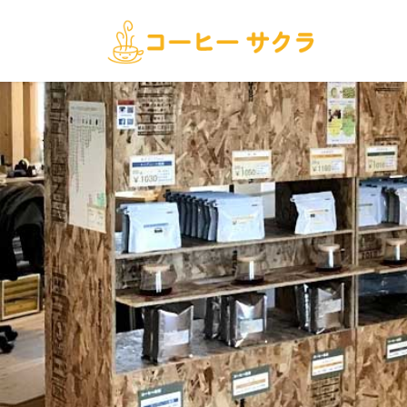
コ
ナ
ン
ビ
テ
ゲ
ン
ー
ツ
シ
へ
ョ
ス
ン
キ
に
ッ
移
プ
動