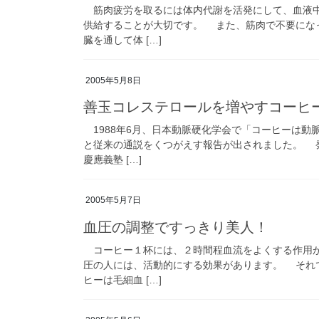
筋肉疲労を取るには体内代謝を活発にして、血液中
供給することが大切です。 また、筋肉で不要にな
臓を通して体 […]
2005年5月8日
善玉コレステロールを増やすコーヒ
1988年6月、日本動脈硬化学会で「コーヒーは動
と従来の通説をくつがえす報告が出されました。 
慶應義塾 […]
2005年5月7日
血圧の調整ですっきり美人！
コーヒー１杯には、２時間程血流をよくする作用が
圧の人には、活動的にする効果があります。 それ
ヒーは毛細血 […]