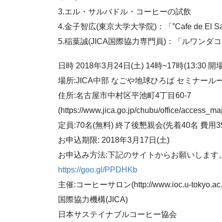
3.エル・サルバドル・コーヒーの試飲
4.金子智広(東京大学大学院)：「”Cafe de El 
5.稲葉誠(JICA国際協力専門員)：「ルワンダ
日時 2018年3月24日(土) 14時~17時(13:30 開場
場所:JICA中部 なごや地球ひろば セミナールー
住所:名古屋市中村区平池町4丁目60-7
(https://www.jica.go.jp/chubu/office/access_ma
定員:70名(無料) 終了後懇親会(先着40名 費用3
お申込期限: 2018年3月17日(土)
お申込み方法:下記のサイトからお願いします
https://goo.gl/PPDHKb
主催:コーヒーサロン(http://www.ioc.u-tokyo.ac.jp
国際協力機構(JICA)
日本サステイナブルコーヒー協会