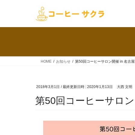
コ
ナ
ン
ビ
テ
ゲ
ン
ー
ツ
シ
へ
ョ
ス
ン
キ
に
ッ
移
HOME
お知らせ
第50回コーヒーサロン開催 in 名古屋
プ
動
2018年3月1日
/ 最終更新日時 :
2020年1月13日
大西 文明
第50回コーヒーサロン開