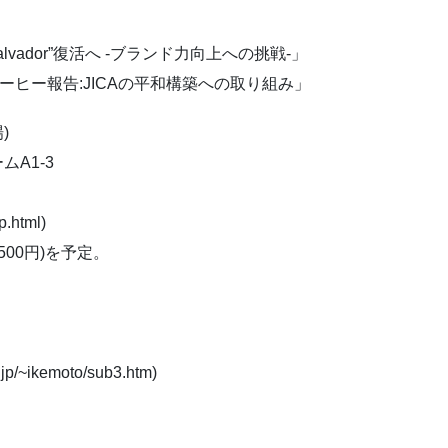
Salvador”復活へ -ブランド力向上への挑戦-」
コーヒー報告:JICAの平和構築への取り組み」
)
ムA1-3
p.html)
500円)を予定。
。
/~ikemoto/sub3.htm)