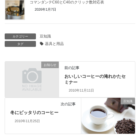
コマンダンテC60とC40のクリック数対応表
2026年1月7日
豆知識
カテゴリー
器具と用品
タグ
お知らせ
前の記事
おいしいコーヒーの淹れかたセ
ミナー
2010年11月11日
豆知識
次の記事
冬にピッタリのコーヒー
2010年11月25日