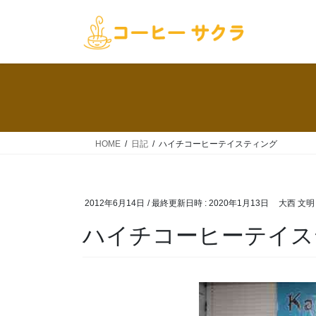
コ
ナ
ン
ビ
テ
ゲ
ン
ー
ツ
シ
へ
ョ
ス
ン
キ
に
ッ
移
HOME
日記
ハイチコーヒーテイスティング
プ
動
2012年6月14日
/ 最終更新日時 :
2020年1月13日
大西 文明
ハイチコーヒーテイス