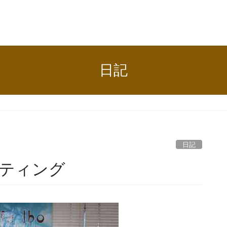
日記
日記
ティング