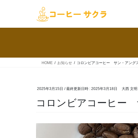
コ
ナ
ン
ビ
テ
ゲ
ン
ー
ツ
シ
へ
ョ
ス
ン
キ
に
ッ
移
HOME
お知らせ
コロンビアコーヒー サン・アング
プ
動
2025年3月15日
/ 最終更新日時 :
2025年3月18日
大西 文明
コロンビアコーヒー 