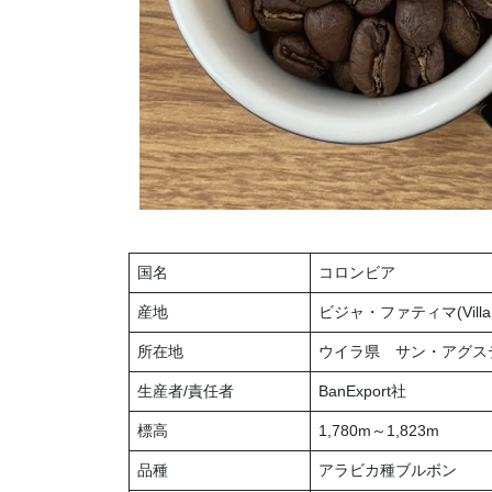
国名
コロンビア
産地
ビジャ・ファティマ(Villa
所在地
ウイラ県 サン・アグス
生産者/責任者
BanExport社
標高
1,780m～1,823m
品種
アラビカ種ブルボン