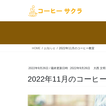
コ
ナ
ン
ビ
テ
ゲ
ン
ー
ツ
シ
へ
ョ
ス
ン
キ
に
ッ
移
HOME
お知らせ
2022年11月のコーヒー教室
プ
動
2022年9月26日
/ 最終更新日時 :
2022年9月26日
大西 文明
2022年11月のコーヒ