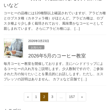
いなど
コーヒーの品種には120種類以上確認されていますが、アラビカ種
とロブスタ種（カネフォラ種）がほとんど。アラビカ種は、ロブ
スタ種より少し多く栽培されており、風味豊かなコーヒーとして
親しまれています。 さらにアラビカ種には、 […]
2026年3月23日
お知らせ
2026年5月のコーヒー教室
毎月コーヒー教室を開催しております。主にハンドドリップによ
るコーヒーの入れ方をご説明します。少人数制ですので、ご参加
された方の知りたいことを重点的にお話しします。ただし、エス
プレッソの説明はありません。 カフェなど店舗で […]
投
固
固
固
固
«
1
2
3
…
157
»
稿
定
定
定
定
ペ
ペ
ペ
ペ