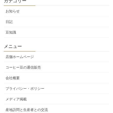
の
カテゴリー
ー
ー
ー
ー
ペ
ジ
ジ
ジ
ジ
お知らせ
ー
ジ
日記
送
豆知識
り
メニュー
店舗ホームページ
コーヒー豆の通信販売
会社概要
プライバシー・ポリシー
メディア掲載
産地訪問と生産者との交流