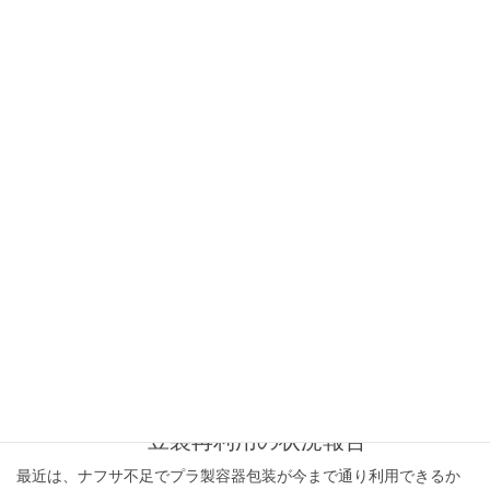
された方の知りたいことを重点的にお話しします。ただし、エス
プレッソの説明はありません。 カフェなど店舗で […]
2026年5月17日
お知らせ
【6月限定】コロンビア産エスペラ
ンサ ナチュラルコーヒー豆販売
偶数月に期間限定コーヒー豆を販売しています。 6月の期間限定コ
ーヒーは、コロンビア産のコーヒー豆を発売いたします。2026年6
月1日(月)より、実店と以下の通販サイトにて販売開始をします。
数に限りがありますので品切れの場 […]
2026年5月5日
お知らせ
【6月は環境月間】店頭でのコーヒ
ー豆袋再利用の状況報告
最近は、ナフサ不足でプラ製容器包装が今まで通り利用できるか