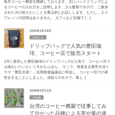
毎月コーヒー教室を開催しております。主にハンドドリップによ
るコーヒーの入れ方をご説明します。少人数制ですので、ご参加
された方の知りたいことを重点的にお話しします。ただし、エス
プレッソの説明はありません。 カフェなど店舗で […]
2026年4月19日
お知らせ
ドリップバッグで人気の豊臣珈
琲、コーヒー豆で販売スタート
2月に発売した豊臣珈琲のドリップバッグが人気で、コーヒー豆で
も味わいたいという方がちらほら。 そこで、再度名古屋市大河ド
ラマ「豊臣兄弟！」活用推進協議会に申請し、コーヒー豆での発
売をすることにしました。深煎りのモカで、風 […]
2026年4月11日
豆知識
台湾のコーヒー農園で従事してみ
て分かった品種による実や葉の違