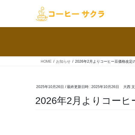
コ
ナ
ン
ビ
テ
ゲ
ン
ー
ツ
シ
へ
ョ
ス
ン
キ
に
ッ
移
HOME
お知らせ
2026年2月よりコーヒー豆価格改定
プ
動
2025年10月26日
/ 最終更新日時 :
2025年10月26日
大西 
2026年2月よりコー