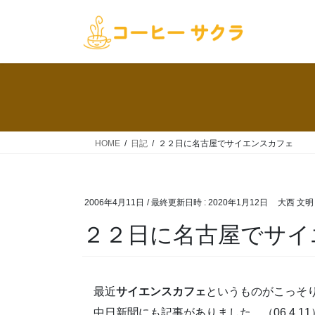
コ
ナ
ン
ビ
テ
ゲ
ン
ー
ツ
シ
へ
ョ
ス
ン
キ
に
ッ
移
HOME
日記
２２日に名古屋でサイエンスカフェ
プ
動
2006年4月11日
/ 最終更新日時 :
2020年1月12日
大西 文明
２２日に名古屋でサイ
最近
サイエンスカフェ
というものがこっそ
中日新聞にも記事がありました。（06.4.11