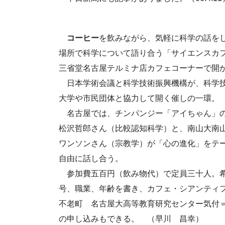
コーヒー
を飲みながら、気軽に科学の話を
場所で科学について語り合う「サイエンスカ
三省堂名古屋テルミナ店カフェコーナーで開
日本学術会議と科学技術振興機構が、科学技
大学や市民団体と協力して開く催しの一環。
名古屋では、チンパンジー「アイちゃん」の
松沢哲郎さん（比較認知科学）と、南山大南
ワンソンさん（宗教学）が「心の進化」をテ
自由に話し合う。
参加費五百円（飲み物代）で定員三十人。希
号、職業、年齢を書き、カフェ・シアンティ
不老町 名古屋大高等教育研究センター気付＝へ送る。電
の申し込みもできる。 （早川 昌幸）