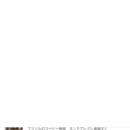
関連記事
タイのコーヒー農園へ訪問
2018年7月7日
インドネシアコーヒー産地の訪問
2016年11月6日
タイコーヒー店との情報交換
2016年2月26日
ブラジルのコーヒー農園 モンテアレグレ農園主と