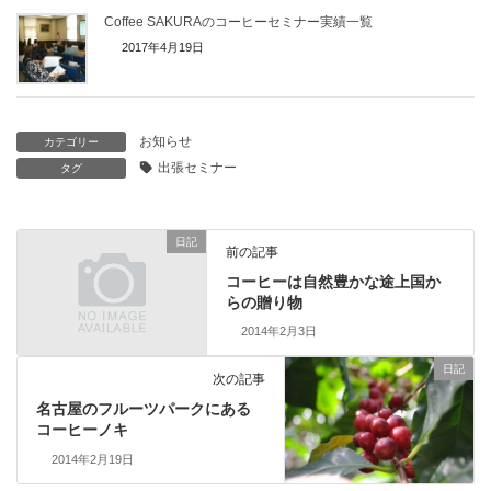
Coffee SAKURAのコーヒーセミナー実績一覧
2017年4月19日
お知らせ
カテゴリー
出張セミナー
タグ
日記
前の記事
コーヒーは自然豊かな途上国か
らの贈り物
2014年2月3日
日記
次の記事
名古屋のフルーツパークにある
コーヒーノキ
2014年2月19日