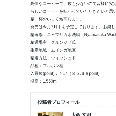
高価なコーヒーで、数も少ないので皆様に安
らしいコーヒーを味わっていただきたいと思
精一杯おいしく焙煎します。
発売は今月7月中を予定しております。お楽
精選場：ニャマサカ水洗場（Nyamasaka Washing
精選場主：クルンジザ氏
生産地域：ムインガ地区
精選方法：ウォッシュド
品種：ブルボン種
入賞位(point)：＃17（８５.６８point)
標高：1,550m
投稿者プロフィール
大西 文明