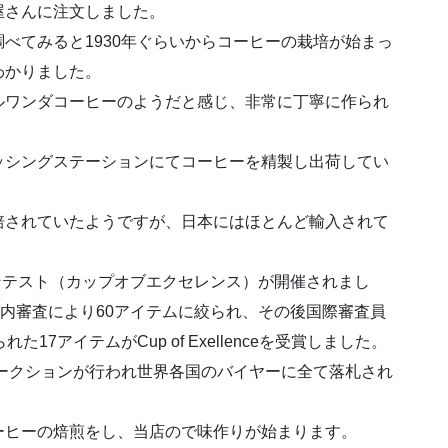
屋さんに注文しました。
べてみると1930年ぐらいからコーヒーの栽培が始まっ
わかりました。
ルワンダコーヒーのようだと感じ、非常に丁寧に作られ
ッシングステーションにてコーヒーを精製し出荷してい
培されていたようですが、日本にはほとんど輸入されて
コンテスト（カップオブエクセレンス）が開催されまし
国内審査により60アイテムに絞られ、その後国際審査員
7アイテムがCup of Exellenceを受賞しました。
オークションが行われ世界各国のバイヤーに全て落札され
ーヒーの焙煎をし、当店ので味作りが始まります。