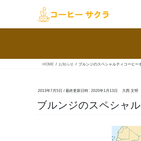
コ
ナ
ン
ビ
テ
ゲ
ン
ー
ツ
シ
へ
ョ
ス
ン
キ
に
ッ
移
HOME
お知らせ
ブルンジのスペシャルティコーヒー
プ
動
2013年7月5日
/ 最終更新日時 :
2020年1月13日
大西 文明
ブルンジのスペシャル