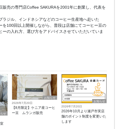
売の専門店Coffee SAKURAを2001年に創業し、代表を
ブラジル、インドネシアなどのコーヒー生産地へ赴いた
ーを100回以上開催しながら、普段は店舗にてコーヒー豆の
ヒーの入れ方、選び方をアドバイスさせていただいていま
お知らせ
お知らせ
2026年7月20日
2026年7月20日
【8月限定】ケニア産コーヒ
2026年10月より瀬戸市実店
ー豆 ムランガ販売
知らせ
舗のポイント制度を変更いた
します
教室