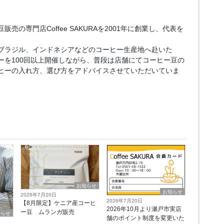
売の専門店Coffee SAKURAを2001年に創業し、代表を
ブラジル、インドネシアなどのコーヒー生産地へ赴いた
ーを100回以上開催しながら、普段は店舗にてコーヒー豆の
ヒーの入れ方、選び方をアドバイスさせていただいていま
お知らせ
お知らせ
2026年7月20日
2026年7月20日
【8月限定】ケニア産コーヒ
2026年10月より瀬戸市実店
ー豆 ムランガ販売
知らせ
舗のポイント制度を変更いた