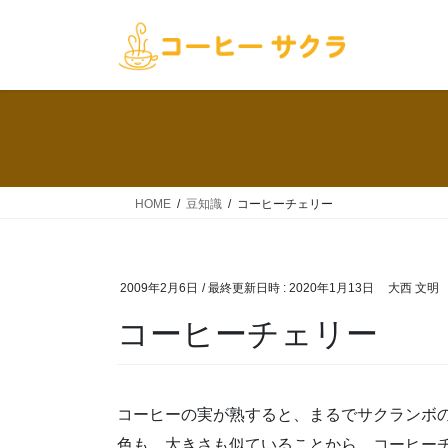
コ
ナ
ン
ビ
テ
ゲ
ン
ー
ツ
シ
へ
ョ
ス
ン
キ
に
ッ
移
HOME
豆知識
コーヒーチェリー
プ
動
2009年2月6日
/ 最終更新日時 :
2020年1月13日
大西 文明
コーヒーチェリー
コーヒーの実が熟すると、まるでサクランボ
色も、大きさも似ていることから、コーヒー