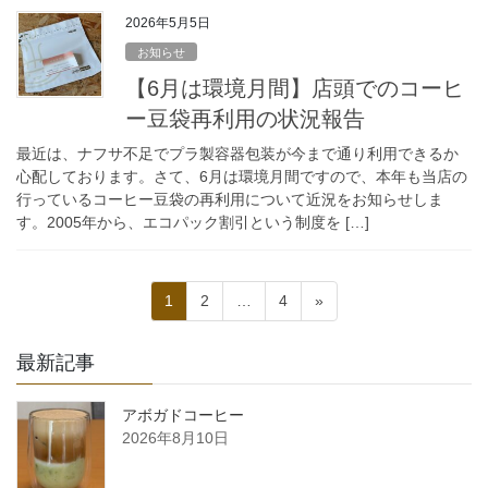
2026年5月5日
お知らせ
【6月は環境月間】店頭でのコーヒ
ー豆袋再利用の状況報告
最近は、ナフサ不足でプラ製容器包装が今まで通り利用できるか
心配しております。さて、6月は環境月間ですので、本年も当店の
行っているコーヒー豆袋の再利用について近況をお知らせしま
す。2005年から、エコパック割引という制度を […]
投
固
固
固
1
2
…
4
»
稿
定
定
定
ペ
ペ
ペ
の
最新記事
ー
ー
ー
ペ
ジ
ジ
ジ
アボガドコーヒー
ー
2026年8月10日
ジ
送